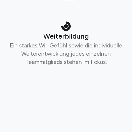
Weiterbildung
Ein starkes Wir-Gefühl sowie die individuelle
Weiterentwicklung jedes einzelnen
Teammitglieds stehen im Fokus.
Technologien
Cloud-Infrastrukturen und andere state of the
art Technologien und -Geräte bilden die
perfekte Basis für die Zusammenarbeit.