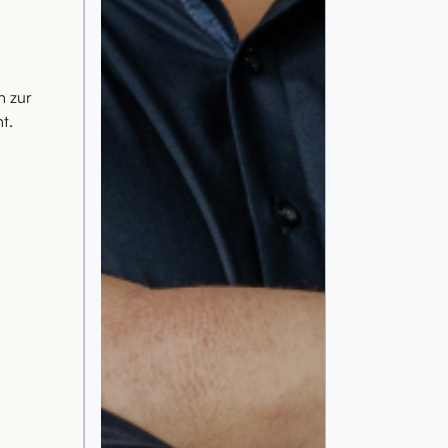
h zur
t.