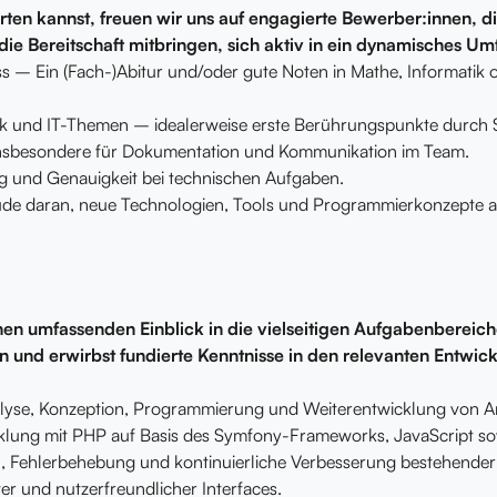
rten kannst, freuen wir uns auf engagierte Bewerber:innen, di
ie Bereitschaft mitbringen, sich aktiv in ein dynamisches Um
s – Ein (Fach-)Abitur und/oder gute Noten in Mathe, Informatik o
k und IT-Themen – idealerweise erste Berührungspunkte durch Sc
insbesondere für Dokumentation und Kommunikation im Team.
g und Genauigkeit bei technischen Aufgaben.
reude daran, neue Technologien, Tools und Programmierkonzepte 
nen umfassenden Einblick in die vielseitigen Aufgabenberei
 und erwirbst fundierte Kenntnisse in den relevanten Entwic
alyse, Konzeption, Programmierung und Weiterentwicklung von
lung mit PHP auf Basis des Symfony-Frameworks, JavaScript so
n, Fehlerbehebung und kontinuierliche Verbesserung bestehender
er und nutzerfreundlicher Interfaces.