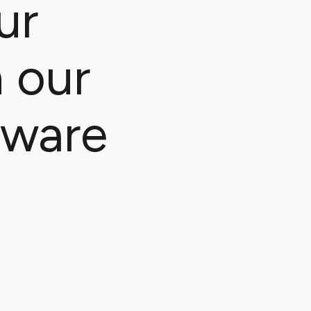
ur
 our
tware