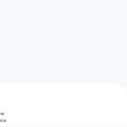
me
ice